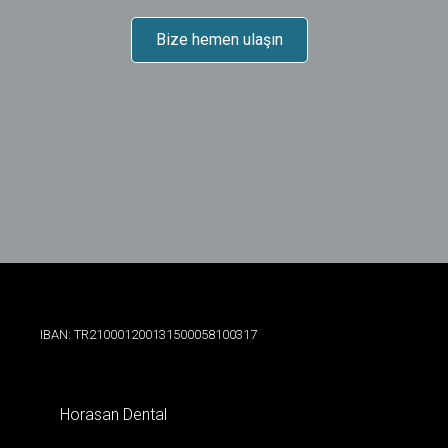
Bize hemen ulaşın
IBAN: TR210001200131500058100317
Horasan Dental